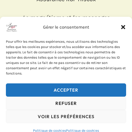
Le magnétisme et les massages
interviennent en complément d'un
Gérer le consentement
suivi médical. Ils ne remplacent en
aucun cas un diagnostic ou un
Pour offrir les meilleures expériences, nous utilisons des technologies
telles que les cookies pour stocker et/ou accéder aux informations des
traitement prescrit par un
appareils. Le fait de consentir à ces technologies nous permettra de
professionnel de santé.
traiter des données telles que le comportement de navigation ou les ID
uniques sur ce site. Le fait de ne pas consentir ou de retirer son
MENTIONS LÉGALES
consentement peut avoir un effet négatif sur certaines caractéristiques et
POLITIQUE DE COOKIES
fonctions.
© 2026 AMASA ZEN · SIRET :
ACCEPTER
53373082600047 · TVA non
applicable (Art. 293 B du CGI)
REFUSER
Hébergement : OVHcloud ·
VOIR LES PRÉFÉRENCES
Médiation : CM2C
Politique de cookies
Politique de cookies